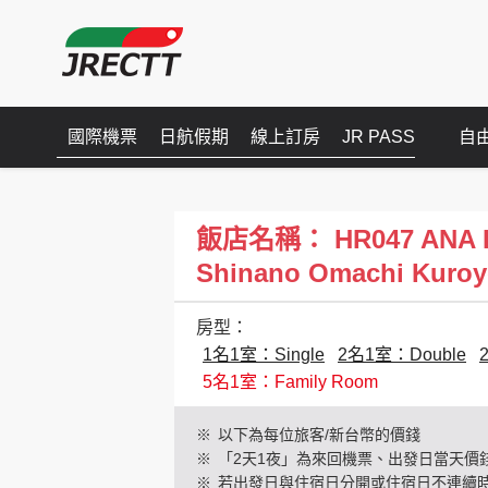
國際機票
日航假期
線上訂房
JR PASS
自
飯店名稱： HR047 ANA HO
Shinano Omachi Kuroy
房型：
1名1室：Single
2名1室：Double
5名1室：Family Room
※
以下為每位旅客/新台幣的價錢
※
「2天1夜」為來回機票、出發日當天價
※
若出發日與住宿日分開或住宿日不連續