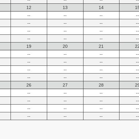
12
13
14
1
--
--
--
--
--
--
--
--
--
--
--
--
--
--
--
--
19
20
21
2
--
--
--
--
--
--
--
--
--
--
--
--
--
--
--
--
26
27
28
2
--
--
--
--
--
--
--
--
--
--
--
--
--
--
--
--