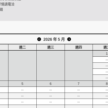
詳情請電洽
錢
2026 年 5 月
週二
週三
週四
週
1
--
--
--
--
5
6
7
8
--
--
--
--
--
--
--
--
--
--
--
--
--
--
--
--