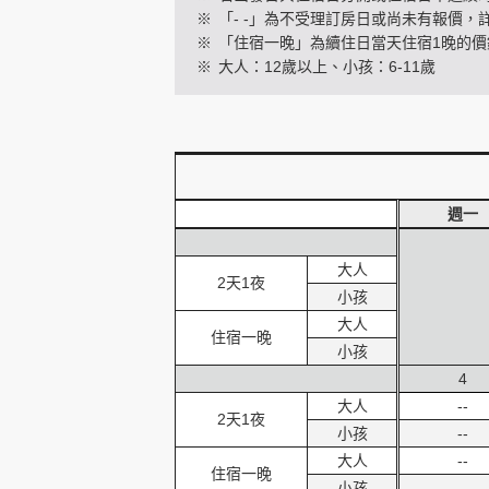
※
「- -」為不受理訂房日或尚未有報價，
※
「住宿一晚」為續住日當天住宿1晚的價
※
大人：12歲以上、小孩：6-11歲
創造旅遊
週一
大人
2天1夜
小孩
大人
住宿一晚
小孩
4
大人
--
2天1夜
小孩
--
大人
--
住宿一晚
小孩
--