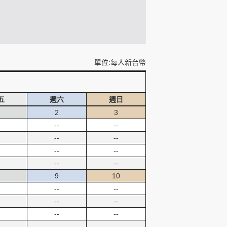
單位:每人新台幣
五
週六
週日
2
3
--
--
--
--
--
--
--
--
9
10
--
--
--
--
--
--
--
--