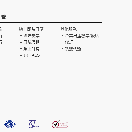
一覽
品
線上即時訂購
其他服務
行
國際機票
企業出差機票/飯店
行
日航假期
代訂
線上訂房
護照代辦
JR PASS