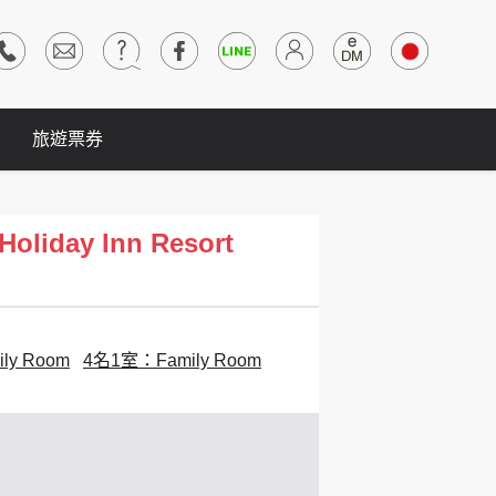
旅遊票券
iday Inn Resort
ly Room
4名1室：Family Room