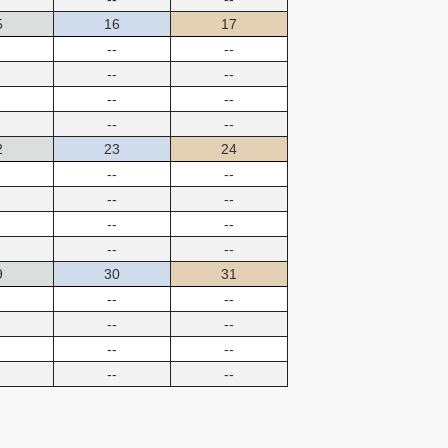
5
16
17
--
--
--
--
--
--
--
--
2
23
24
--
--
--
--
--
--
--
--
9
30
31
--
--
--
--
--
--
--
--