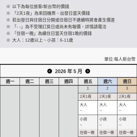
※
以下為每位旅客/新台幣的價錢
※
「2天1夜」為來回機票、出發日當天價錢
※
若出發日與住宿日分開或住宿日不連續時將會產生價差
創造旅遊
※
「- -」為不受理訂房日或尚未有報價，詳情請電洽
※
「住宿一晚」為續住日當天住宿1晚的價錢
※
大人：12歲以上、小孩：6-11歲
單位:每人新台幣
2026 年 5 月
週一
週二
週三
週四
週五
週六
週日
1
2
3
--
--
--
--
--
--