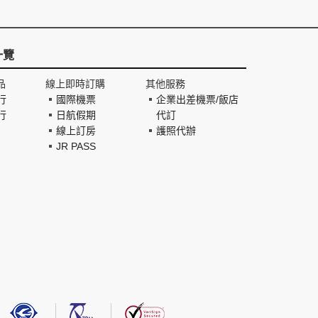
一覽
品
線上即時訂購
其他服務
行
國際機票
企業出差機票/飯店
行
日航假期
代訂
線上訂房
護照代辦
JR PASS