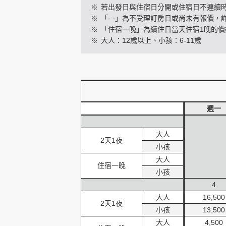
※
若出發日與住宿日分開或住宿日不連續
※
「- -」為不受理訂房日或尚未有報價，
※
「住宿一晚」為續住日當天住宿1晚的價
創造旅遊
※
大人：12歲以上、小孩：6-11歲
週一
大人
2天1夜
小孩
大人
住宿一晚
小孩
4
大人
16,500
2天1夜
小孩
13,500
大人
4,500