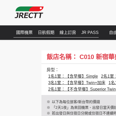
國際機票
日航假期
線上訂房
JR PASS
自
飯店名稱： C010 新宿華盛頓(
房型：
1名1室：【含早餐】Single
2名1室
3名1室：【含早餐】Twin+加床
1名
2名1室：【不含早餐】Superior Twin
※
以下為每位旅客/新台幣的價錢
※
「2天1夜」為來回機票、出發日當天價
※
若出發日與住宿日分開或住宿日不連續