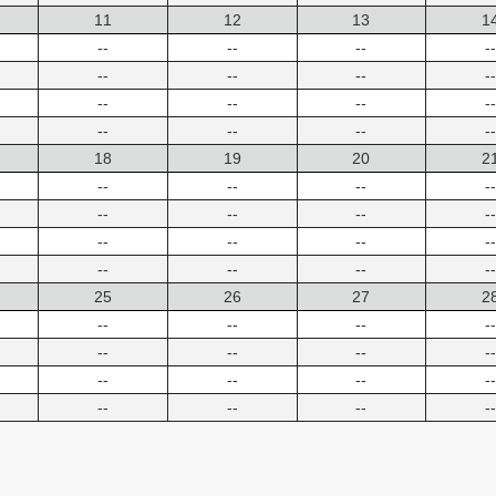
11
12
13
1
--
--
--
--
--
--
--
--
--
--
--
--
--
--
--
--
18
19
20
2
--
--
--
--
--
--
--
--
--
--
--
--
--
--
--
--
25
26
27
2
--
--
--
--
--
--
--
--
--
--
--
--
--
--
--
--