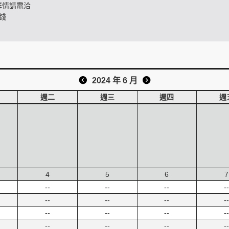
詳情請電洽
錢
2024 年 6 月
週二
週三
週四
週
4
5
6
7
--
--
--
--
--
--
--
--
--
--
--
--
--
--
--
--