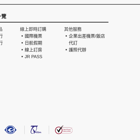
一覽
品
線上即時訂購
其他服務
行
國際機票
企業出差機票/飯店
行
日航假期
代訂
線上訂房
護照代辦
JR PASS