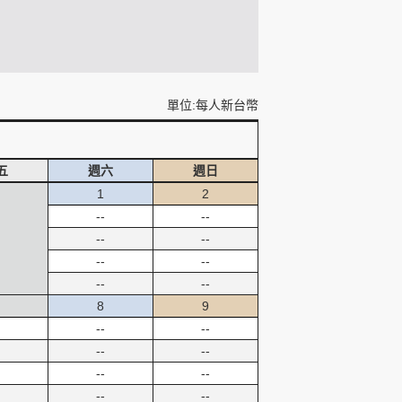
單位:每人新台幣
五
週六
週日
1
2
--
--
--
--
--
--
--
--
8
9
--
--
--
--
--
--
--
--