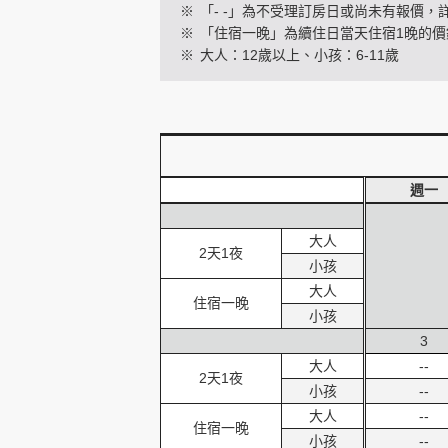
※
「- -」為不受理訂房日或尚未有報價，
※
「住宿一晚」為續住日當天住宿1晚的價
※
大人：12歲以上、小孩：6-11歲
創造旅遊
週一
大人
2天1夜
小孩
大人
住宿一晚
小孩
3
大人
--
2天1夜
小孩
--
大人
--
住宿一晚
小孩
--