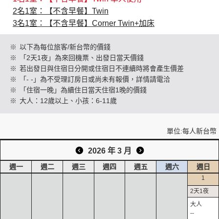
2名1室：【不含早餐】Twin
3名1室：【不含早餐】Corner Twin+加床
創造旅遊
※
以下為每位旅客/新台幣的價錢
※
「2天1夜」為來回機票、出發日當天價錢
※
若出發日與住宿日分開或住宿日不連續時將會產生價差
※
「- -」為不受理訂房日或尚未有報價，詳情請電洽
※
「住宿一晚」為續住日當天住宿1晚的價錢
※
大人：12歲以上、小孩：6-11歲
單位:每人新台幣
2026 年 3 月
週一
週二
週三
週四
週五
週六
週日
1
--