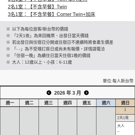
2名1室：【不含早餐】Twin
3名1室：【不含早餐】Corner Twin+加床
創造旅遊
※
以下為每位旅客/新台幣的價錢
※
「2天1夜」為來回機票、出發日當天價錢
※
若出發日與住宿日分開或住宿日不連續時將會產生價差
※
「- -」為不受理訂房日或尚未有報價，詳情請電洽
※
「住宿一晚」為續住日當天住宿1晚的價錢
※
大人：12歲以上、小孩：6-11歲
單位:每人新台幣
2026 年 3 月
週一
週二
週三
週四
週五
週六
週日
1
--