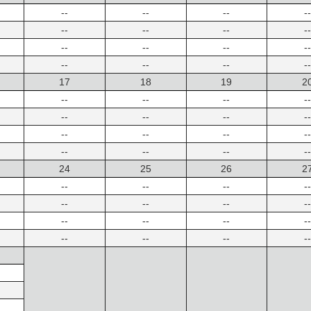
--
--
--
--
--
--
--
--
--
--
--
--
--
--
--
--
17
18
19
2
--
--
--
--
--
--
--
--
--
--
--
--
--
--
--
--
24
25
26
2
--
--
--
--
--
--
--
--
--
--
--
--
--
--
--
--