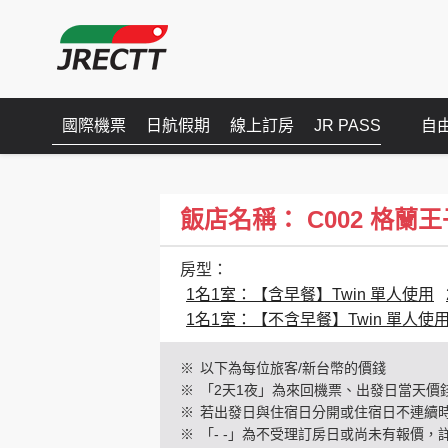
國際機票
日航假期
線上訂房
JR PASS
自
飯店名稱： C002 格蘭王子新高
房型：
1名1室：【含早餐】Twin 單人使用
1名1室：【不含早餐】Twin 單人使
※
以下為每位旅客/新台幣的價錢
※
「2天1夜」為來回機票、出發日當天價
※
若出發日與住宿日分開或住宿日不連續
※
「- -」為不受理訂房日或尚未有報價，