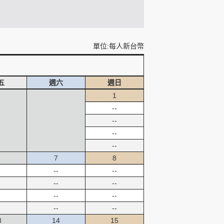
單位:每人新台幣
五
週六
週日
1
--
--
--
--
7
8
--
--
--
--
--
--
--
--
3
14
15