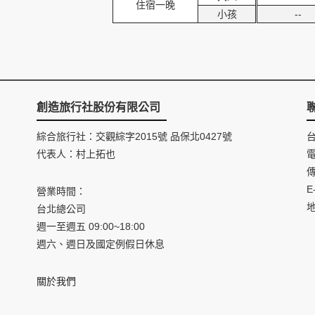
住宿一晚
小孩
--
創造旅行社股份有限公司
綜合旅行社：交觀綜字2015號 品保北0427號
代表人：村上拓也
電
傳
E
營業時間：
台北總公司
週一至週五 09:00~18:00
週六、週日及國定例假日休息
關於我們