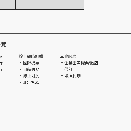
一覽
品
線上即時訂購
其他服務
行
國際機票
企業出差機票/飯店
行
日航假期
代訂
線上訂房
護照代辦
JR PASS