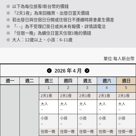
※
以下為每位旅客/新台幣的價錢
※
「2天1夜」為來回機票、出發日當天價錢
※
若出發日與住宿日分開或住宿日不連續時將會產生價差
創造旅遊
※
「- -」為不受理訂房日或尚未有報價，詳情請電洽
※
「住宿一晚」為續住日當天住宿1晚的價錢
※
大人：12歲以上、小孩：6-11歲
單位:每人新台幣
2026 年 4 月
週一
週二
週三
週四
週五
週六
週日
1
2
3
4
5
--
--
--
--
--
--
--
--
--
--