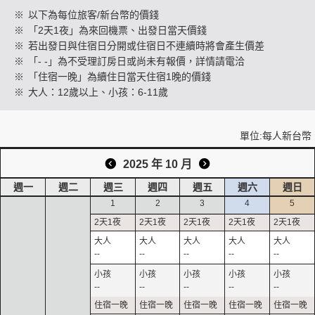
※
以下為每位旅客/新台幣的價錢
※
「2天1夜」為來回機票、出發日當天價錢
※
若出發日與住宿日分開或住宿日不連續時將會產生價差
創造旅遊
※
「- -」為不受理訂房日或尚未有報價，詳情請電洽
※
「住宿一晚」為續住日當天住宿1晚的價錢
※
大人：12歲以上、小孩：6-11歲
單位:每人新台幣
2025 年 10 月
週一
週二
週三
週四
週五
週六
週日
1
2
3
4
5
--
--
--
--
--
--
--
--
--
--