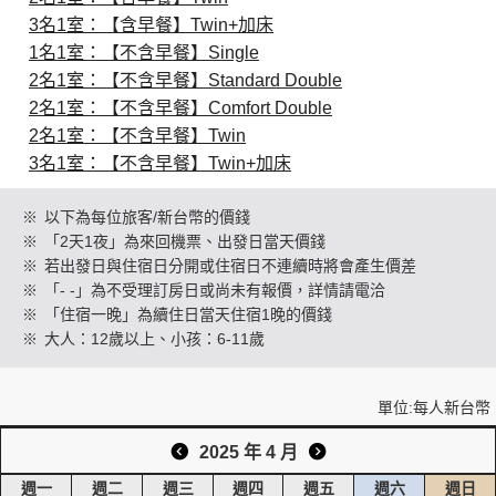
3名1室：【含早餐】Twin+加床
1名1室：【不含早餐】Single
創造旅遊
2名1室：【不含早餐】Standard Double
2名1室：【不含早餐】Comfort Double
2名1室：【不含早餐】Twin
3名1室：【不含早餐】Twin+加床
※
以下為每位旅客/新台幣的價錢
※
「2天1夜」為來回機票、出發日當天價錢
※
若出發日與住宿日分開或住宿日不連續時將會產生價差
※
「- -」為不受理訂房日或尚未有報價，詳情請電洽
※
「住宿一晚」為續住日當天住宿1晚的價錢
※
大人：12歲以上、小孩：6-11歲
單位:每人新台幣
2025 年 4 月
週一
週二
週三
週四
週五
週六
週日