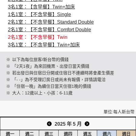
3名1室：【含早餐】Twin+加床
1名1室：【不含早餐】Single
創造旅遊
2名1室：【不含早餐】Standard Double
2名1室：【不含早餐】Comfort Double
2名1室：【不含早餐】Twin
3名1室：【不含早餐】Twin+加床
※
以下為每位旅客/新台幣的價錢
※
「2天1夜」為來回機票、出發日當天價錢
※
若出發日與住宿日分開或住宿日不連續時將會產生價差
※
「- -」為不受理訂房日或尚未有報價，詳情請電洽
※
「住宿一晚」為續住日當天住宿1晚的價錢
※
大人：12歲以上、小孩：6-11歲
單位:每人新台幣
2025 年 5 月
週一
週二
週三
週四
週五
週六
週日