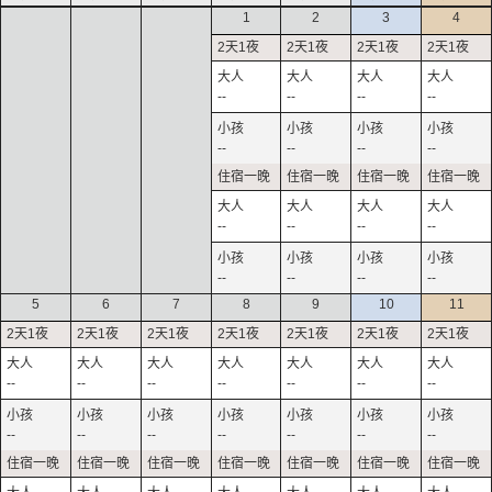
1
2
3
4
--
--
--
--
--
--
--
--
--
--
--
--
--
--
--
--
5
6
7
8
9
10
11
--
--
--
--
--
--
--
--
--
--
--
--
--
--