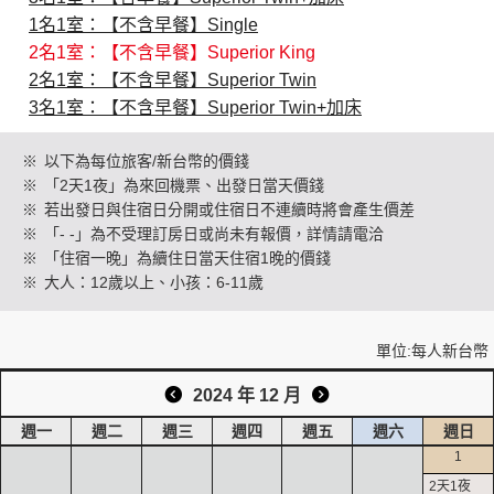
1名1室：【不含早餐】Single
2名1室：【不含早餐】Superior King
創造旅遊
2名1室：【不含早餐】Superior Twin
3名1室：【不含早餐】Superior Twin+加床
※
以下為每位旅客/新台幣的價錢
※
「2天1夜」為來回機票、出發日當天價錢
※
若出發日與住宿日分開或住宿日不連續時將會產生價差
※
「- -」為不受理訂房日或尚未有報價，詳情請電洽
※
「住宿一晚」為續住日當天住宿1晚的價錢
※
大人：12歲以上、小孩：6-11歲
單位:每人新台幣
2024 年 12 月
週一
週二
週三
週四
週五
週六
週日
1