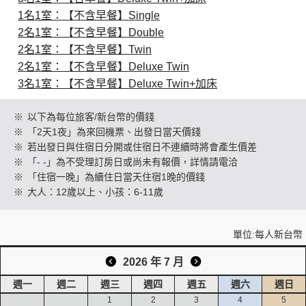
1名1室：【不含早餐】Single
2名1室：【不含早餐】Double
創造旅遊
2名1室：【不含早餐】Twin
2名1室：【不含早餐】Deluxe Twin
3名1室：【不含早餐】Deluxe Twin+加床
※
以下為每位旅客/新台幣的價錢
※
「2天1夜」為來回機票、出發日當天價錢
※
若出發日與住宿日分開或住宿日不連續時將會產生價差
※
「- -」為不受理訂房日或尚未有報價，詳情請電洽
※
「住宿一晚」為續住日當天住宿1晚的價錢
※
大人：12歲以上、小孩：6-11歲
單位:每人新台幣
2026 年 7 月
週一
週二
週三
週四
週五
週六
週日
1
2
3
4
5