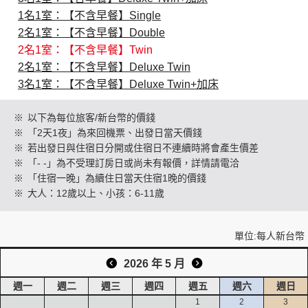
1名1室：【不含早餐】Single
2名1室：【不含早餐】Double
創造旅遊
2名1室：【不含早餐】Twin
2名1室：【不含早餐】Deluxe Twin
3名1室：【不含早餐】Deluxe Twin+加床
※
以下為每位旅客/新台幣的價錢
※
「2天1夜」為來回機票、出發日當天價錢
※
若出發日與住宿日分開或住宿日不連續時將會產生價差
※
「- -」為不受理訂房日或尚未有報價，詳情請電洽
※
「住宿一晚」為續住日當天住宿1晚的價錢
※
大人：12歲以上、小孩：6-11歲
單位:每人新台幣
2026 年 5 月
週一
週二
週三
週四
週五
週六
週日
1
2
3