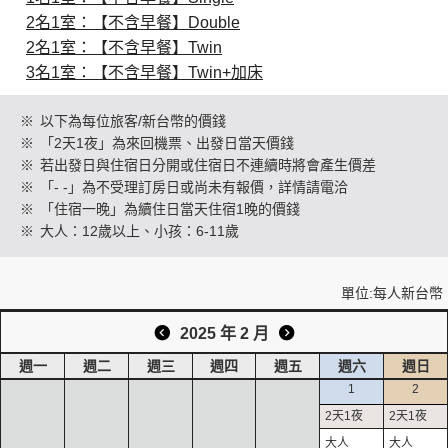
2名1室：【不含早餐】Double
2名1室：【不含早餐】Twin
創造旅遊
3名1室：【不含早餐】Twin+加床
※
以下為每位旅客/新台幣的價錢
※
「2天1夜」為來回機票、出發日當天價錢
※
若出發日與住宿日分開或住宿日不連續時將會產生價差
※
「- -」為不受理訂房日或尚未有報價，詳情請電洽
※
「住宿一晚」為續住日當天住宿1晚的價錢
※
大人：12歲以上、小孩：6-11歲
單位:每人新台幣
2025 年 2 月
週一
週二
週三
週四
週五
週六
週日
1
2