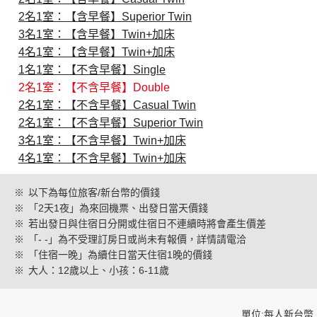
2名1室：【含早餐】Superior Twin
3名1室：【含早餐】Twin+加床
創造旅遊
4名1室：【含早餐】Twin+加床
1名1室：【不含早餐】Single
2名1室：【不含早餐】Double
2名1室：【不含早餐】Casual Twin
2名1室：【不含早餐】Superior Twin
3名1室：【不含早餐】Twin+加床
4名1室：【不含早餐】Twin+加床
※
以下為每位旅客/新台幣的價錢
※
「2天1夜」為來回機票、出發日當天價錢
※
若出發日與住宿日分開或住宿日不連續時將會產生價差
※
「- -」為不受理訂房日或尚未有報價，詳情請電洽
※
「住宿一晚」為續住日當天住宿1晚的價錢
※
大人：12歲以上、小孩：6-11歲
單位:每人新台幣