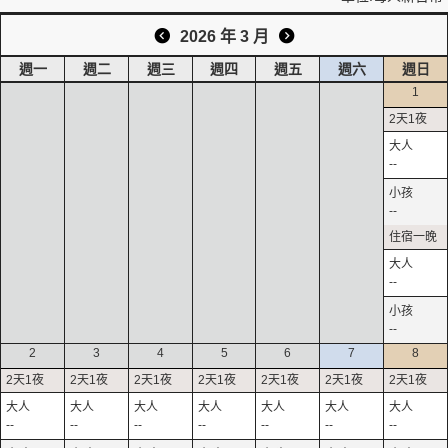
2026 年 3 月
週一
週二
週三
週四
週五
週六
週日
1
--
--
--
--
2
3
4
5
6
7
8
--
--
--
--
--
--
--