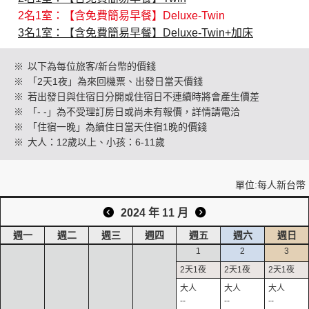
2名1室：【含免費簡易早餐】Deluxe-Twin
3名1室：【含免費簡易早餐】Deluxe-Twin+加床
創造旅遊
※
以下為每位旅客/新台幣的價錢
※
「2天1夜」為來回機票、出發日當天價錢
※
若出發日與住宿日分開或住宿日不連續時將會產生價差
※
「- -」為不受理訂房日或尚未有報價，詳情請電洽
※
「住宿一晚」為續住日當天住宿1晚的價錢
※
大人：12歲以上、小孩：6-11歲
單位:每人新台幣
2024 年 11 月
週一
週二
週三
週四
週五
週六
週日
1
2
3
--
--
--