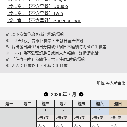
2名1室：【不含早餐】Double
2名1室：【不含早餐】Twin
創造旅遊
2名1室：【不含早餐】Superior Twin
※
以下為每位旅客/新台幣的價錢
※
「2天1夜」為來回機票、出發日當天價錢
※
若出發日與住宿日分開或住宿日不連續時將會產生價差
※
「- -」為不受理訂房日或尚未有報價，詳情請電洽
※
「住宿一晚」為續住日當天住宿1晚的價錢
※
大人：12歲以上、小孩：6-11歲
單位:每人新台幣
2026 年 7 月
週一
週二
週三
週四
週五
週六
週日
1
2
3
4
5