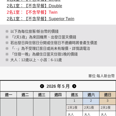
2名1室：【不含早餐】Double
2名1室：【不含早餐】Twin
創造旅遊
2名1室：【不含早餐】Superior Twin
※
以下為每位旅客/新台幣的價錢
※
「2天1夜」為來回機票、出發日當天價錢
※
若出發日與住宿日分開或住宿日不連續時將會產生價差
※
「- -」為不受理訂房日或尚未有報價，詳情請電洽
※
「住宿一晚」為續住日當天住宿1晚的價錢
※
大人：12歲以上、小孩：6-11歲
單位:每人新台幣
2026 年 5 月
週一
週二
週三
週四
週五
週六
週日
1
2
3