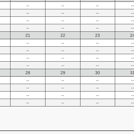
--
--
--
--
--
--
--
--
--
--
--
--
--
--
--
--
21
22
23
2
--
--
--
--
--
--
--
--
--
--
--
--
--
--
--
--
28
29
30
3
--
--
--
--
--
--
--
--
--
--
--
--
--
--
--
--