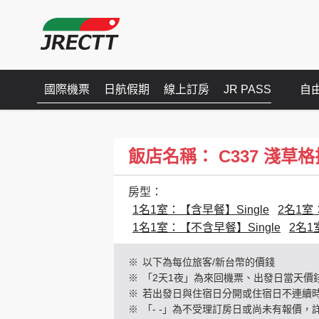
國際機票
日航假期
線上訂房
JR PASS
自
飯店名稱： C337 淺草格拉斯麗
房型：
1名1室：【含早餐】Single
2名1室
1名1室：【不含早餐】Single
2名1
※
以下為每位旅客/新台幣的價錢
※
「2天1夜」為來回機票、出發日當天價
※
若出發日與住宿日分開或住宿日不連續
※
「- -」為不受理訂房日或尚未有報價，