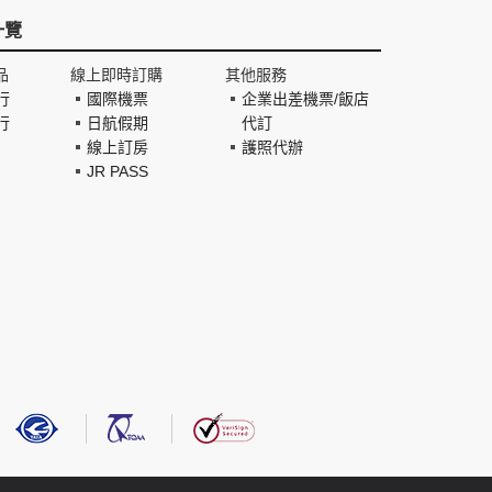
一覽
品
線上即時訂購
其他服務
行
國際機票
企業出差機票/飯店
行
日航假期
代訂
線上訂房
護照代辦
JR PASS