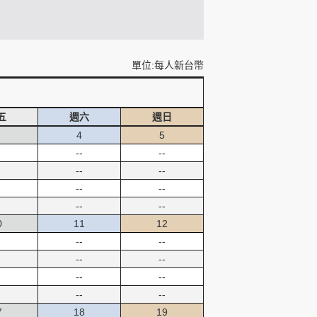
單位:每人新台幣
五
週六
週日
4
5
--
--
--
--
--
--
--
--
0
11
12
--
--
--
--
--
--
--
--
7
18
19