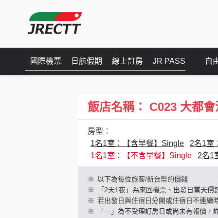
國際機票
日航假期
線上訂房
JR PASS
自
飯店名稱： C023 大都會池袋(H
房型：
1名1室：【含早餐】Single
2名1室：
1名1室：【不含早餐】Single
2名1
※
以下為每位旅客/新台幣的價錢
※
「2天1夜」為來回機票、出發日當天價
※
若出發日與住宿日分開或住宿日不連續
※
「- -」為不受理訂房日或尚未有報價，