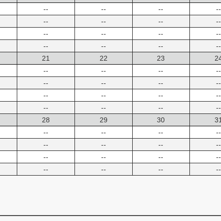
--
--
--
--
--
--
--
--
--
--
--
--
--
--
--
--
21
22
23
2
--
--
--
--
--
--
--
--
--
--
--
--
--
--
--
--
28
29
30
3
--
--
--
--
--
--
--
--
--
--
--
--
--
--
--
--