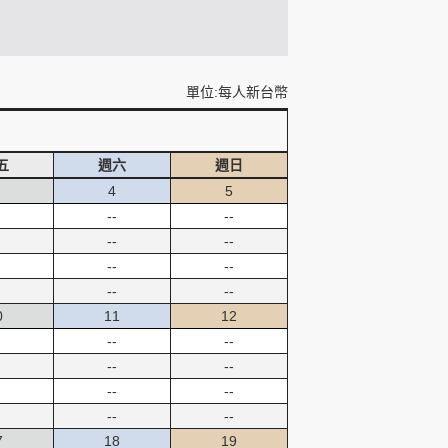
單位:每人新台幣
五
週六
週日
4
5
--
--
--
--
--
--
--
--
0
11
12
--
--
--
--
--
--
--
--
7
18
19