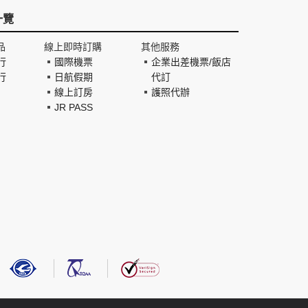
一覽
品
線上即時訂購
其他服務
行
國際機票
企業出差機票/飯店
行
日航假期
代訂
線上訂房
護照代辦
JR PASS