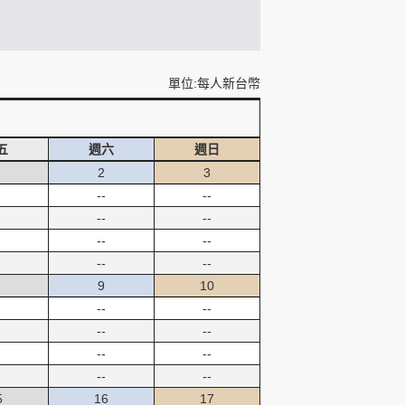
單位:每人新台幣
五
週六
週日
2
3
--
--
--
--
--
--
--
--
9
10
--
--
--
--
--
--
--
--
5
16
17