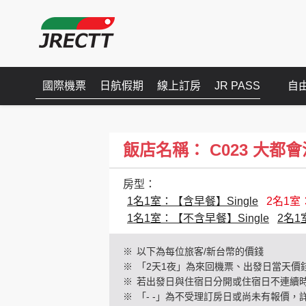
國際機票
日航假期
線上訂房
JR PASS
自
飯店名稱： C023 大都會池袋(H
房型：
1名1室：【含早餐】Single
2名1室：
1名1室：【不含早餐】Single
2名1
※
以下為每位旅客/新台幣的價錢
※
「2天1夜」為來回機票、出發日當天價
※
若出發日與住宿日分開或住宿日不連續
※
「- -」為不受理訂房日或尚未有報價，