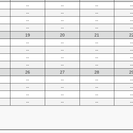
--
--
--
--
--
--
--
--
--
--
--
--
--
--
--
--
19
20
21
2
--
--
--
--
--
--
--
--
--
--
--
--
--
--
--
--
26
27
28
2
--
--
--
--
--
--
--
--
--
--
--
--
--
--
--
--