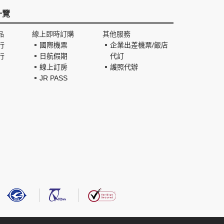
一覽
品
線上即時訂購
其他服務
行
國際機票
企業出差機票/飯店
行
日航假期
代訂
線上訂房
護照代辦
JR PASS