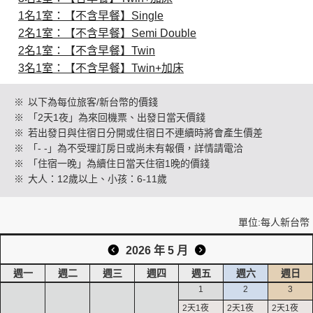
1名1室：【不含早餐】Single
2名1室：【不含早餐】Semi Double
創造旅遊
2名1室：【不含早餐】Twin
3名1室：【不含早餐】Twin+加床
※
以下為每位旅客/新台幣的價錢
※
「2天1夜」為來回機票、出發日當天價錢
※
若出發日與住宿日分開或住宿日不連續時將會產生價差
※
「- -」為不受理訂房日或尚未有報價，詳情請電洽
※
「住宿一晚」為續住日當天住宿1晚的價錢
※
大人：12歲以上、小孩：6-11歲
單位:每人新台幣
2026 年 5 月
週一
週二
週三
週四
週五
週六
週日
1
2
3