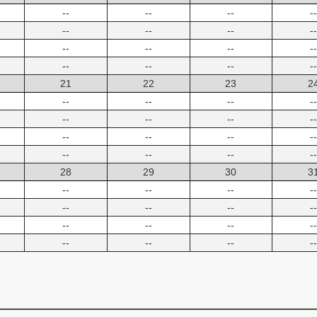
--
--
--
--
--
--
--
--
--
--
--
--
--
--
--
--
21
22
23
2
--
--
--
--
--
--
--
--
--
--
--
--
--
--
--
--
28
29
30
3
--
--
--
--
--
--
--
--
--
--
--
--
--
--
--
--