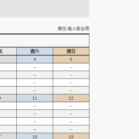
單位:每人新台幣
五
週六
週日
4
5
--
--
--
--
--
--
--
--
0
11
12
--
--
--
--
--
--
--
--
7
18
19