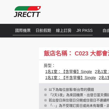
國際機票
日航假期
線上訂房
JR PASS
自
飯店名稱： C023 大都會池袋(H
房型：
1名1室：【含早餐】Single
2名1室：
1名1室：【不含早餐】Single
2名1
※
以下為每位旅客/新台幣的價錢
※
「2天1夜」為來回機票、出發日當天價
※
若出發日與住宿日分開或住宿日不連續
※
「- -」為不受理訂房日或尚未有報價，