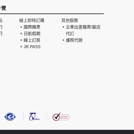
一覽
品
線上即時訂購
其他服務
行
國際機票
企業出差機票/飯店
行
日航假期
代訂
線上訂房
護照代辦
JR PASS