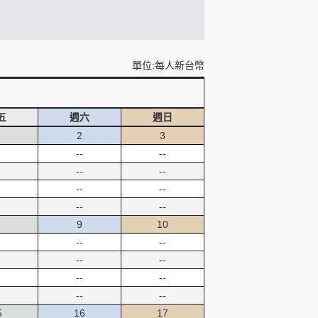
單位:每人新台幣
五
週六
週日
2
3
--
--
--
--
--
--
--
--
9
10
--
--
--
--
--
--
--
--
5
16
17