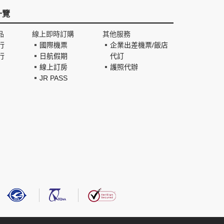
一覽
品
線上即時訂購
其他服務
行
國際機票
企業出差機票/飯店
行
日航假期
代訂
線上訂房
護照代辦
JR PASS