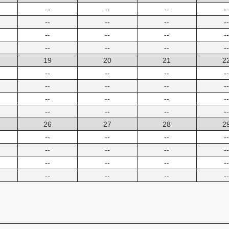
--
--
--
--
--
--
--
--
--
--
--
--
--
--
--
--
19
20
21
2
--
--
--
--
--
--
--
--
--
--
--
--
--
--
--
--
26
27
28
2
--
--
--
--
--
--
--
--
--
--
--
--
--
--
--
--