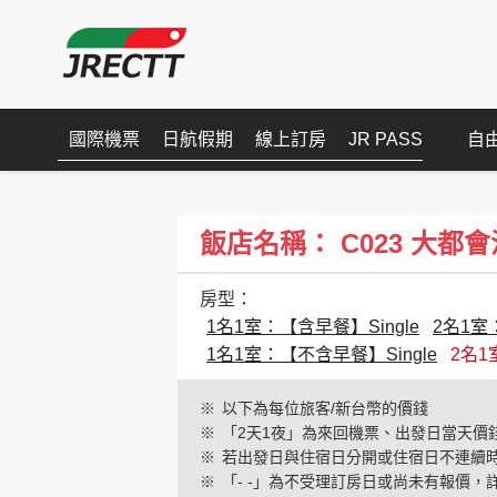
國際機票
日航假期
線上訂房
JR PASS
自
飯店名稱： C023 大都會池袋(H
房型：
1名1室：【含早餐】Single
2名1室：
1名1室：【不含早餐】Single
2名1
※
以下為每位旅客/新台幣的價錢
※
「2天1夜」為來回機票、出發日當天價
※
若出發日與住宿日分開或住宿日不連續
※
「- -」為不受理訂房日或尚未有報價，