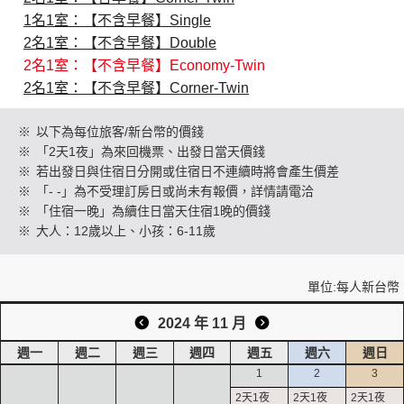
1名1室：【不含早餐】Single
2名1室：【不含早餐】Double
創造旅遊
2名1室：【不含早餐】Economy-Twin
2名1室：【不含早餐】Corner-Twin
※
以下為每位旅客/新台幣的價錢
※
「2天1夜」為來回機票、出發日當天價錢
※
若出發日與住宿日分開或住宿日不連續時將會產生價差
※
「- -」為不受理訂房日或尚未有報價，詳情請電洽
※
「住宿一晚」為續住日當天住宿1晚的價錢
※
大人：12歲以上、小孩：6-11歲
單位:每人新台幣
2024 年 11 月
週一
週二
週三
週四
週五
週六
週日
1
2
3