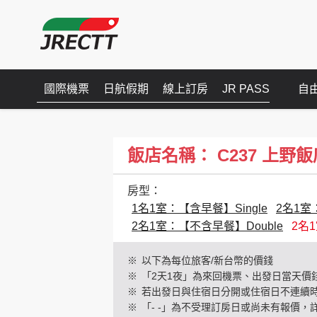
國際機票
日航假期
線上訂房
JR PASS
自
飯店名稱： C237 上野飯店(
房型：
1名1室：【含早餐】Single
2名1室
2名1室：【不含早餐】Double
2名
※
以下為每位旅客/新台幣的價錢
※
「2天1夜」為來回機票、出發日當天價
※
若出發日與住宿日分開或住宿日不連續
※
「- -」為不受理訂房日或尚未有報價，