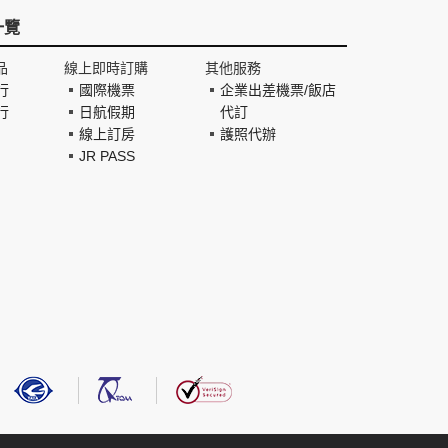
一覽
品
線上即時訂購
其他服務
行
國際機票
企業出差機票/飯店
行
日航假期
代訂
線上訂房
護照代辦
JR PASS