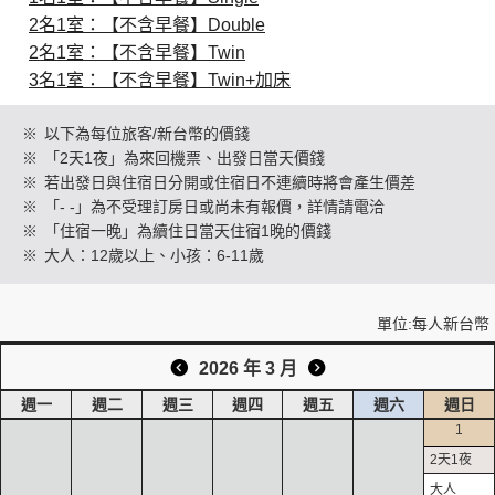
2名1室：【不含早餐】Double
2名1室：【不含早餐】Twin
創造旅遊
3名1室：【不含早餐】Twin+加床
※
以下為每位旅客/新台幣的價錢
※
「2天1夜」為來回機票、出發日當天價錢
※
若出發日與住宿日分開或住宿日不連續時將會產生價差
※
「- -」為不受理訂房日或尚未有報價，詳情請電洽
※
「住宿一晚」為續住日當天住宿1晚的價錢
※
大人：12歲以上、小孩：6-11歲
單位:每人新台幣
2026 年 3 月
週一
週二
週三
週四
週五
週六
週日
1