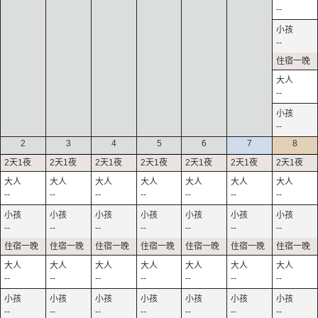
--
--
--
--
2
3
4
5
6
7
8
--
--
--
--
--
--
--
--
--
--
--
--
--
--
--
--
--
--
--
--
--
--
--
--
--
--
--
--