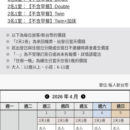
2名1室：【不含早餐】Double
2名1室：【不含早餐】Twin
創造旅遊
3名1室：【不含早餐】Twin+加床
※
以下為每位旅客/新台幣的價錢
※
「2天1夜」為來回機票、出發日當天價錢
※
若出發日與住宿日分開或住宿日不連續時將會產生價差
※
「- -」為不受理訂房日或尚未有報價，詳情請電洽
※
「住宿一晚」為續住日當天住宿1晚的價錢
※
大人：12歲以上、小孩：6-11歲
單位:每人新台幣
2026 年 4 月
週一
週二
週三
週四
週五
週六
週日
1
2
3
4
5