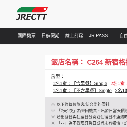
國際機票
日航假期
線上訂房
JR PASS
自
飯店名稱： C264 新宿格拉斯麗
房型：
1名1室：【含早餐】Single
2名1室
1名1室：【不含早餐】Single
2名1
※
以下為每位旅客/新台幣的價錢
※
「2天1夜」為來回機票、出發日當天價
※
若出發日與住宿日分開或住宿日不連續
※
「- -」為不受理訂房日或尚未有報價，