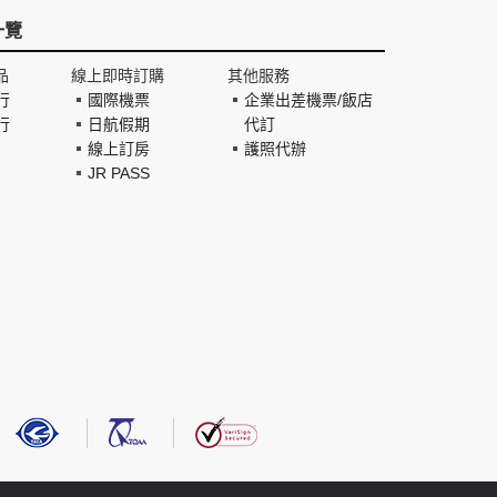
一覽
品
線上即時訂購
其他服務
行
國際機票
企業出差機票/飯店
行
日航假期
代訂
線上訂房
護照代辦
JR PASS