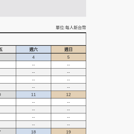
單位:每人新台幣
五
週六
週日
4
5
--
--
--
--
--
--
--
--
0
11
12
--
--
--
--
--
--
--
--
7
18
19