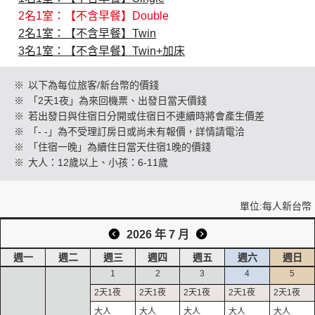
2名1室：【不含早餐】Double
2名1室：【不含早餐】Twin
創造旅遊
3名1室：【不含早餐】Twin+加床
※
以下為每位旅客/新台幣的價錢
※
「2天1夜」為來回機票、出發日當天價錢
※
若出發日與住宿日分開或住宿日不連續時將會產生價差
※
「- -」為不受理訂房日或尚未有報價，詳情請電洽
※
「住宿一晚」為續住日當天住宿1晚的價錢
※
大人：12歲以上、小孩：6-11歲
單位:每人新台幣
2026 年 7 月
週一
週二
週三
週四
週五
週六
週日
1
2
3
4
5