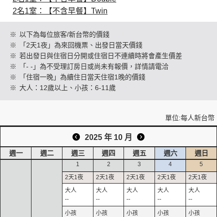
2名1室：【不含早餐】Twin
創造旅遊
※
以下為每位旅客/新台幣的價錢
※
「2天1夜」為來回機票、出發日當天價錢
※
若出發日與住宿日分開或住宿日不連續時將會產生價差
※
「- -」為不受理訂房日或尚未有報價，詳情請電洽
※
「住宿一晚」為續住日當天住宿1晚的價錢
※
大人：12歲以上、小孩：6-11歲
單位:每人新台幣
2025 年 10 月
週一
週二
週三
週四
週五
週六
週日
1
2
3
4
5
--
--
--
--
--