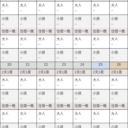
--
--
--
--
--
--
--
--
--
--
--
--
--
--
--
--
--
--
--
--
--
--
--
--
--
--
--
--
20
21
22
23
24
25
26
--
--
--
--
--
--
--
--
--
--
--
--
--
--
--
--
--
--
--
--
--