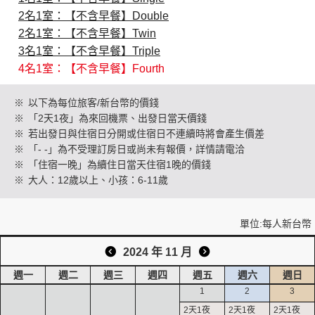
2名1室：【不含早餐】Double
2名1室：【不含早餐】Twin
創造旅遊
3名1室：【不含早餐】Triple
4名1室：【不含早餐】Fourth
※
以下為每位旅客/新台幣的價錢
※
「2天1夜」為來回機票、出發日當天價錢
※
若出發日與住宿日分開或住宿日不連續時將會產生價差
※
「- -」為不受理訂房日或尚未有報價，詳情請電洽
※
「住宿一晚」為續住日當天住宿1晚的價錢
※
大人：12歲以上、小孩：6-11歲
單位:每人新台幣
2024 年 11 月
週一
週二
週三
週四
週五
週六
週日
1
2
3