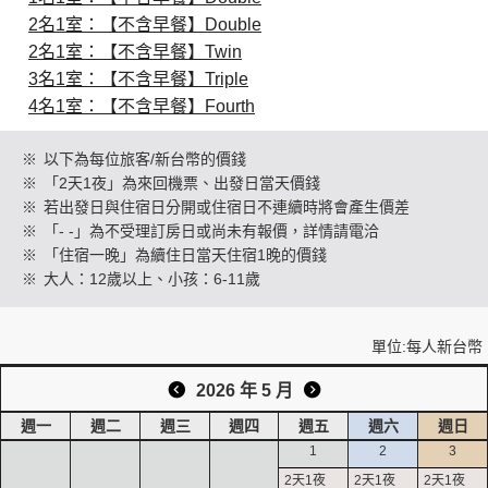
2名1室：【不含早餐】Double
2名1室：【不含早餐】Twin
創造旅遊
3名1室：【不含早餐】Triple
4名1室：【不含早餐】Fourth
※
以下為每位旅客/新台幣的價錢
※
「2天1夜」為來回機票、出發日當天價錢
※
若出發日與住宿日分開或住宿日不連續時將會產生價差
※
「- -」為不受理訂房日或尚未有報價，詳情請電洽
※
「住宿一晚」為續住日當天住宿1晚的價錢
※
大人：12歲以上、小孩：6-11歲
單位:每人新台幣
2026 年 5 月
週一
週二
週三
週四
週五
週六
週日
1
2
3