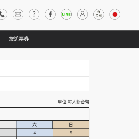
旅遊票券
單位:每人新台幣
五
六
日
4
5