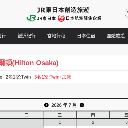
由行
鐵道紀行
當地行程
日本住宿
團體旅遊
(Hilton Osaka)
e
2名1室:Twin
3名1室:Twin+加床
2026 年 7 月
二
三
四
1
2
3