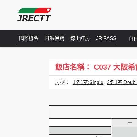
國際機票
日航假期
線上訂房
JR PASS
自
飯店名稱： C037 大阪希爾頓
房型：
1名1室:Single
2名1室:Doubl
一