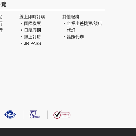
一覽
品
線上即時訂購
其他服務
行
國際機票
企業出差機票/飯店
行
日航假期
代訂
線上訂房
護照代辦
JR PASS