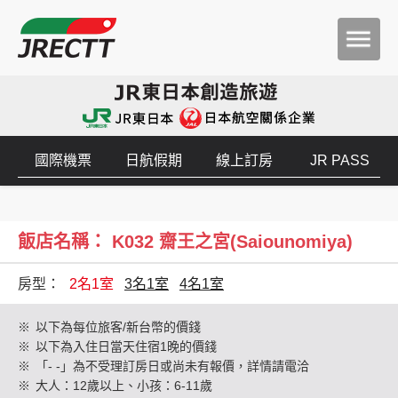
國際機票
日航假期
線上訂房
JR PASS
飯店名稱： K032 齋王之宮(Saiounomiya)
房型：
2名1室
3名1室
4名1室
※
以下為每位旅客/新台幣的價錢
※
以下為入住日當天住宿1晚的價錢
※
「- -」為不受理訂房日或尚未有報價，詳情請電洽
※
大人：12歲以上、小孩：6-11歲