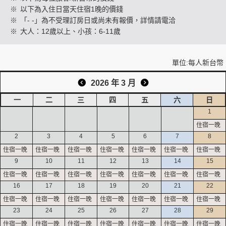
※
以下為入住日當天住宿1晚的價錢
※
「- -」為不受理訂房日或尚未有報價，詳情請電洽
※
大人：12歲以上、小孩：6-11歲
創造旅遊
單位:每人新台幣
2026 年 3 月
一
二
三
四
五
六
日
1
2
3
4
5
6
7
8
9
10
11
12
13
14
15
16
17
18
19
20
21
22
23
24
25
26
27
28
29