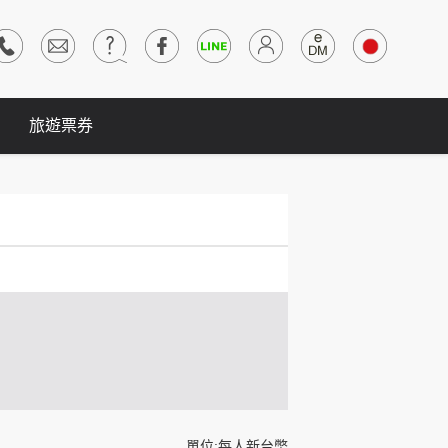
旅遊票券
單位:每人新台幣