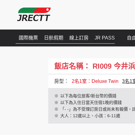
國際機票
日航假期
線上訂房
JR PASS
自
飯店名稱： RI009 今井浜東
房型：
2名1室：Deluxe Twin
3名1室
※
以下為每位旅客/新台幣的價錢
※
以下為入住日當天住宿1晚的價錢
※
「- -」為不受理訂房日或尚未有報價，
※
大人：12歲以上、小孩：6-11歲