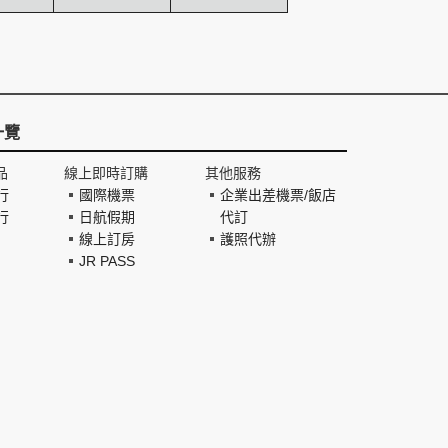
一覽
品
線上即時訂購
其他服務
行
國際機票
企業出差機票/飯店
行
日航假期
代訂
線上訂房
護照代辦
JR PASS