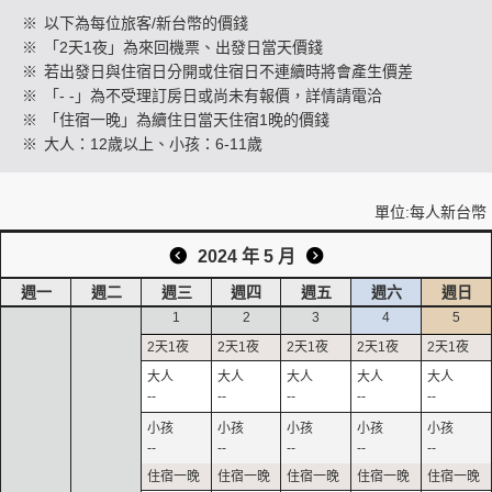
※
以下為每位旅客/新台幣的價錢
※
「2天1夜」為來回機票、出發日當天價錢
※
若出發日與住宿日分開或住宿日不連續時將會產生價差
創造旅遊
※
「- -」為不受理訂房日或尚未有報價，詳情請電洽
※
「住宿一晚」為續住日當天住宿1晚的價錢
※
大人：12歲以上、小孩：6-11歲
單位:每人新台幣
2024 年 5 月
週一
週二
週三
週四
週五
週六
週日
1
2
3
4
5
--
--
--
--
--
--
--
--
--
--