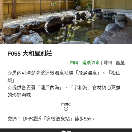
F055 大和屋別莊
四國 - 道後溫泉
| 地圖 |
網址
☆房內可清楚眺望道後溫泉地標「飛鳥湯泉」、「松山
城」
☆提供各貴賓「瀨戶內海」、「宇和海」食材精心烹煮
的珍鲜海味
☆房內皆掛有日本著名俳句詩人親筆掛軸迎接
☆交通便捷! 距離道後溫泉站徒步僅需5分
交通： 伊予鐵道「道後溫泉站」徒步5分。