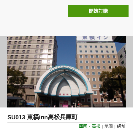
開始訂購
SU013 東橫inn高松兵庫町
四國 - 高松
| 地圖 |
網址