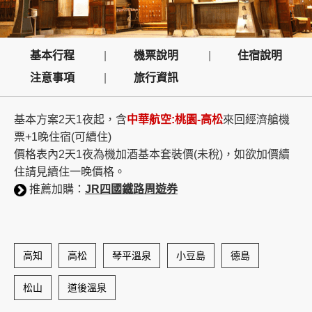
創造旅遊
基本行程
機票說明
住宿說明
注意事項
旅行資訊
基本方案2天1夜起，含
中華航空:桃園-高松
來回經濟艙機
票+1晚住宿(可續住)
價格表內2天1夜為機加酒基本套裝價(未稅)，如欲加價續
住請見續住一晚價格。
推薦加購：
JR四國鐵路周遊券
高知
高松
琴平溫泉
小豆島
德島
松山
道後溫泉