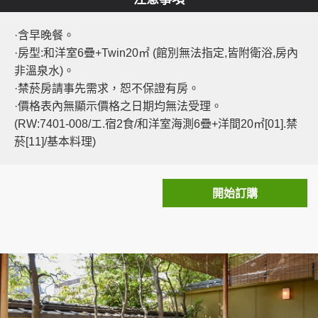
·含早晚餐。
·房型:和洋室6疊+Twin20㎡ (館別無法指定,皆附衛浴,房內
非溫泉水)。
·禁菸房請事先需求，恕不保證有房。
·價格表內無顯示價格之日期均無法受理。
(RW:7401-008/エ.宿2食/和洋室海測6疊+洋間20㎡[01].禁
菸[11]/基本料理)
開始訂購