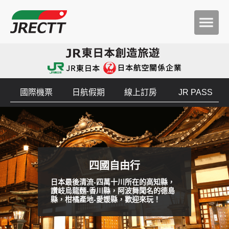
國際機票
日航假期
線上訂房
JR PASS
四國自由行
日本最後清流-四萬十川所在的高知縣，
讚岐烏龍麵-香川縣，阿波舞聞名的德島
縣，柑橘產地-愛媛縣，歡迎來玩！