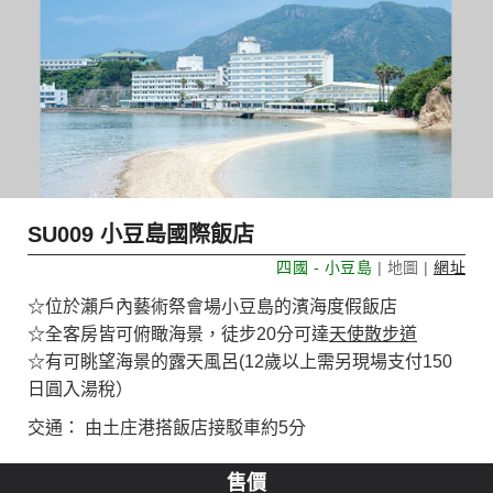
SU009 小豆島國際飯店
四國 - 小豆島
| 地圖 |
網址
☆位於瀨戶內藝術祭會場小豆島的濱海度假飯店
☆全客房皆可俯瞰海景，徒步20分可達
天使散步道
☆有可眺望海景的露天風呂(12歲以上需另現場支付150
日圓入湯稅）
交通： 由土庄港搭飯店接駁車約5分
售價