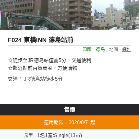
F024 東橫INN 德島站前
四國 - 德島
| 地圖 |
網址
☆徒步至JR德島站僅需5分，交通便利
☆鄰近站前百貨商圈，方便購物
交通： JR德島站徒步5分
售價
適用期限：2026/8/7 起
1名1室:Single(13㎡)