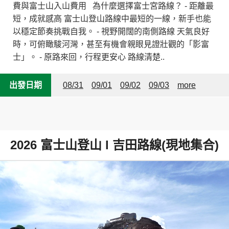
費與富士山入山費用 為什麼選擇富士宮路線？ - 距離最
短，成就感高 富士山登山路線中最短的一線，新手也能
以穩定節奏挑戰自我。 - 視野開闊的南側路線 天氣良好
時，可俯瞰駿河灣，甚至有機會親眼見證壯觀的「影富
士」。 - 原路來回，行程更安心 路線清楚..
出發日期
08/31
09/01
09/02
09/03
more
2026 富士山登山 l 吉田路線(現地集合)