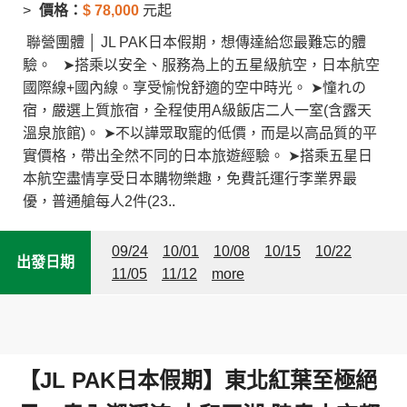
價格：
$
78,000
元起
聯營團體 │ JL PAK日本假期，想傳達給您最難忘的體
驗。 ➤搭乘以安全、服務為上的五星級航空，日本航空
國際線+國內線。享受愉悅舒適的空中時光。 ➤憧れの
宿，嚴選上質旅宿，全程使用A級飯店二人一室(含露天
溫泉旅館)。 ➤不以譁眾取寵的低價，而是以高品質的平
實價格，帶出全然不同的日本旅遊經驗。 ➤搭乘五星日
本航空盡情享受日本購物樂趣，免費託運行李業界最
優，普通艙每人2件(23..
09/24
10/01
10/08
10/15
10/22
出發日期
11/05
11/12
more
【JL PAK日本假期】東北紅葉至極絕