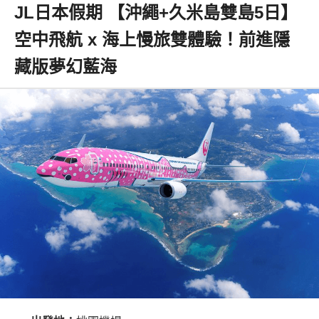
JL日本假期 【沖繩+久米島雙島5日】
空中飛航 x 海上慢旅雙體驗！前進隱
藏版夢幻藍海