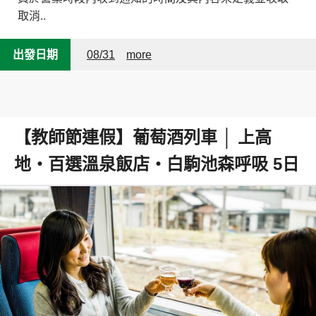
取消..
出發日期
08/31
more
【教師節連假】葡萄酒列車 │ 上高
地・百選溫泉飯店・白駒池森呼吸 5日