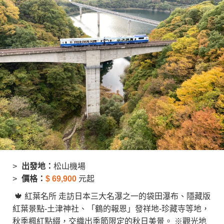
出發地：
松山機場
價格：
$
69,900
元起
🍁 紅葉名所 走訪日本三大名瀑之一的袋田瀑布、隱藏版
紅葉景點-土津神社、「鶴的報恩」發祥地-珍藏寺等地，
秋季楓紅點綴，交織出季節限定的秋日美景。 ※觀光地