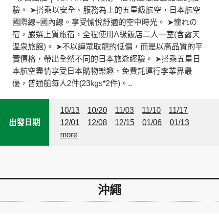
驗。 ➤搭乘以安全、服務為上的五星級航空，日本航空
國際線+國內線。享受愉悅舒適的空中時光。 ➤憧れの
宿，嚴選上質旅宿，全程使用A級飯店二人一室(含露天
溫泉旅館)。 ➤不以譁眾取寵的低價，而是以高品質的平
實價格，帶出全然不同的日本旅遊經驗。 ➤搭乘五星日
本航空盡情享受日本購物樂趣，免費託運行李業界最
優，普通艙每人2件(23kgs*2件)。..
10/13
10/20
11/03
11/10
11/17
出發日期
12/01
12/08
12/15
01/06
01/13
more
沖繩