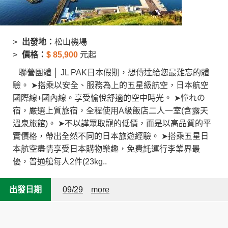
出發地：
松山機場
價格：
$
85,900
元起
聯營團體 │ JL PAK日本假期，想傳達給您最難忘的體
驗。 ➤搭乘以安全、服務為上的五星級航空，日本航空
國際線+國內線。享受愉悅舒適的空中時光。 ➤憧れの
宿，嚴選上質旅宿，全程使用A級飯店二人一室(含露天
溫泉旅館)。 ➤不以譁眾取寵的低價，而是以高品質的平
實價格，帶出全然不同的日本旅遊經驗。 ➤搭乘五星日
本航空盡情享受日本購物樂趣，免費託運行李業界最
優，普通艙每人2件(23kg..
出發日期
09/29
more