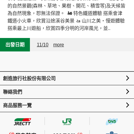
的自然景觀(森林、草地、果樹、開花、積雪等)及天候皆
為自然現象，恕無法保證。 🚂 特色鐵道體驗 搭乘會津
鐵道小火車，欣賞沿途溪谷美景 🚤 山川之美・慢遊體驗
搭乘最上川遊船，欣賞四季分明的河岸風光，並..
出發日期
11/10
more
創造旅行社股份有限公司
聯絡我們
商品服務一覽