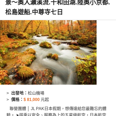
景～奧入瀨溪流.十和田湖.陸奧小京都.
松島遊船.中尊寺七日
出發地：
松山機場
價格：
$
81,000
元起
聯營團體 │ JL PAK日本假期，想傳達給您最難忘的體
驗。 ➤搭乘以安全、服務為上的五星級航空，日本航空