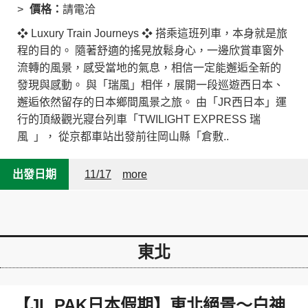
價格：
請電洽
❖ Luxury Train Journeys ❖ 搭乘這班列車，本身就是旅
程的目的。 隨著舒適的搖晃放鬆身心，一邊欣賞車窗外
流轉的風景，感受當地的氣息，相信一定能邂逅全新的
發現與感動。 與「瑞風」相伴，展開一段巡遊西日本、
邂逅依然留存的日本鄉間風景之旅。 由「JR西日本」運
行的頂級觀光寢台列車「TWILIGHT EXPRESS 瑞
風 」， 從京都車站出發前往岡山縣「倉敷..
出發日期
11/17
more
東北
【JL PAK日本假期】東北絕景～白神