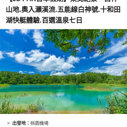
山地.奧入瀨溪流.五能線白神號.十和田
湖快艇體驗.百選溫泉七日
出發地：
桃園機場