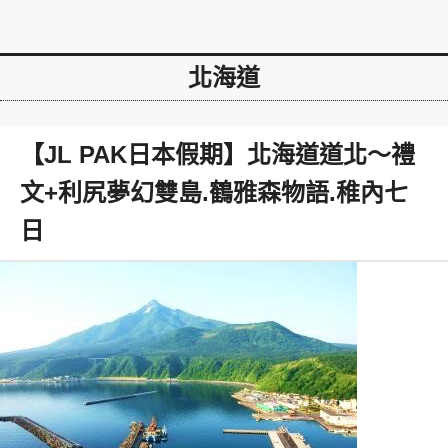
北海道
【JL PAK日本假期】北海道道北～禮
文+利尻夢幻雙島.鶴雅森物語.稚內七
日