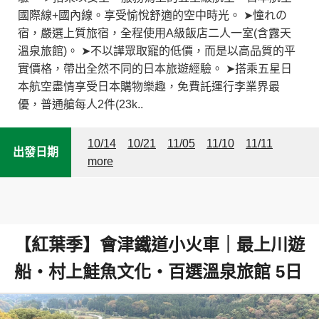
國際線+國內線。享受愉悅舒適的空中時光。 ➤憧れの
宿，嚴選上質旅宿，全程使用A級飯店二人一室(含露天
溫泉旅館)。 ➤不以譁眾取寵的低價，而是以高品質的平
實價格，帶出全然不同的日本旅遊經驗。 ➤搭乘五星日
本航空盡情享受日本購物樂趣，免費託運行李業界最
優，普通艙每人2件(23k..
10/14
10/21
11/05
11/10
11/11
出發日期
more
【紅葉季】會津鐵道小火車｜最上川遊
船・村上鮭魚文化・百選溫泉旅館 5日