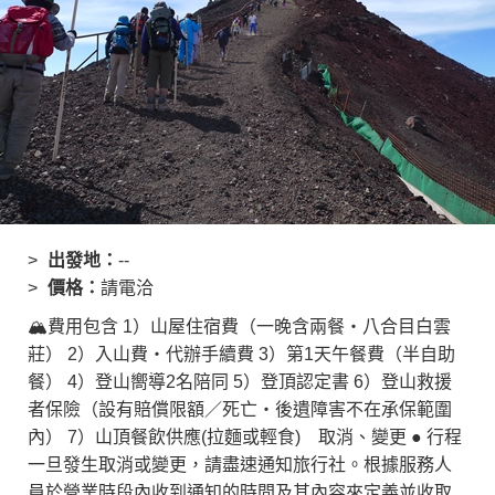
出發地：
--
價格：
請電洽
🏔費用包含 1）山屋住宿費（一晚含兩餐・八合目白雲
莊） 2）入山費・代辦手續費 3）第1天午餐費（半自助
餐） 4）登山嚮導2名陪同 5）登頂認定書 6）登山救援
者保險（設有賠償限額／死亡・後遺障害不在承保範圍
內） 7）山頂餐飲供應(拉麵或輕食) 取消、變更 ● 行程
一旦發生取消或變更，請盡速通知旅行社。根據服務人
員於營業時段內收到通知的時間及其內容來定義並收取