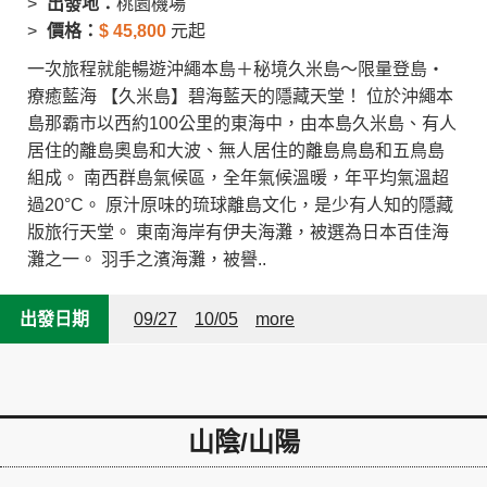
出發地：
桃園機場
價格：
$
45,800
元起
一次旅程就能暢遊沖繩本島＋秘境久米島～限量登島・
療癒藍海 【久米島】碧海藍天的隱藏天堂！ 位於沖繩本
島那霸市以西約100公里的東海中，由本島久米島、有人
居住的離島奧島和大波、無人居住的離島鳥島和五鳥島
組成。 南西群島氣候區，全年氣候溫暖，年平均氣溫超
過20°C。 原汁原味的琉球離島文化，是少有人知的隱藏
版旅行天堂。 東南海岸有伊夫海灘，被選為日本百佳海
灘之一。 羽手之濱海灘，被譽..
出發日期
09/27
10/05
more
山陰/山陽