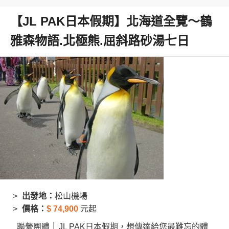
【JL PAK日本假期】北海道全覽～鶴
雅森物語.北極熊.屈斜路砂湯七日
出發地：
松山機場
價格：
$
74,900
元起
聯營團體 │ JL PAK日本假期，想傳達給您最難忘的體