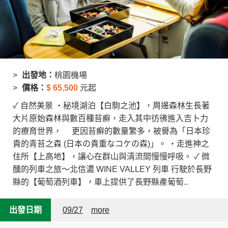
出發地：
桃園機場
價格：
$
65,500
元起
✓ 自然美景 ・秘境湖泊【白駒之池】，周邊森林生長著
大片原始森林與數百種苔癬，走入其中彷彿進入吉卜力
的療育世界， 更因苔癬的數量繁多，被譽為「日本珍
貴的青苔之森 (日本の貴重なコケの森)」。 ・走進神之
住所【上高地】，讓心在群山與清流間慢慢呼吸。 ✓ 微
醺的列車之旅～北信濃 WINE VALLEY 列車 行駛於長野
縣的【葡萄酒列車】，車上提供了長野縣產葡萄..
出發日期
09/27
more