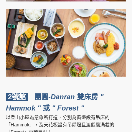
2號館
團圓-
Danran
雙床房
"
Hammok "
或
" Forest "
以登山小屋為意象所打造，分別為窗邊設有吊床的
「Hammok」，及天花板設有吊扇燈且渡假風滿載的