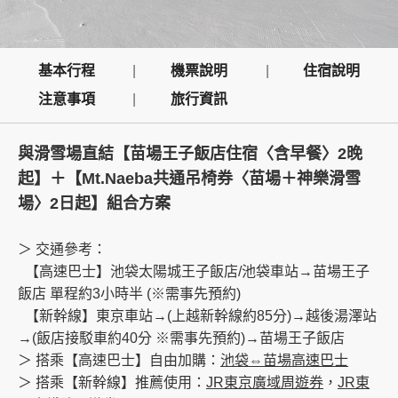
創造旅遊
基本行程
機票說明
住宿說明
注意事項
旅行資訊
與滑雪場直結【苗場王子飯店住宿〈含早餐〉2晚
起】＋【Mt.Naeba
共通吊椅券〈
苗場＋神樂滑雪
場〉2日起】組合方案
＞ 交通參考：
【高速巴士】池袋太陽城王子飯店/池袋車站→苗場王子
飯店 單程約3小時半 (※需事先預約)
【新幹線】東京車站→(上越新幹線約85分)→越後湯澤站
→(飯店接駁車約40分 ※需事先預約)→苗場王子飯店
＞ 搭乘【高速巴士】自由加購：
池袋⇔苗場高速巴士
＞ 搭乘【新幹線】推薦使用：
JR東京廣域周遊券
，
JR東