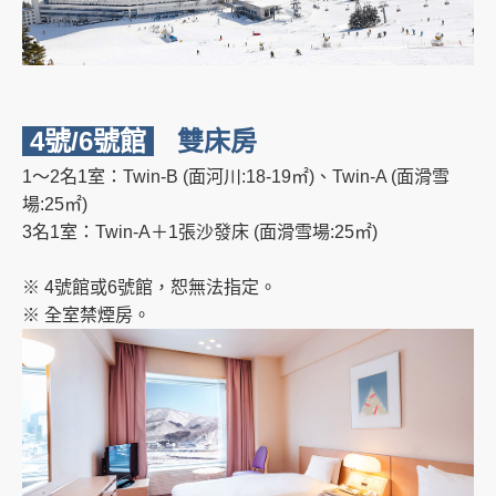
4號/6號館
雙床房
1～2名1室：Twin-B (面河川:18-19㎡)、Twin-A (面滑雪
場:25㎡)
3名1室：Twin-A＋1張沙發床 (面滑雪場:25㎡)
※ 4號館或6號館，恕無法指定。
※ 全室禁煙房。