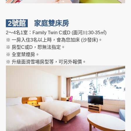
2號館
家庭
雙床房
2～4名1室：Family Twin C或D (面河川:30-35㎡)
※ 一房入住3名以上時，會為您加床 (沙發床)。
※ 房型C或D，恕無法指定。
※ 全室禁煙房。
※ 升級面滑雪場房型等，可另外報價。