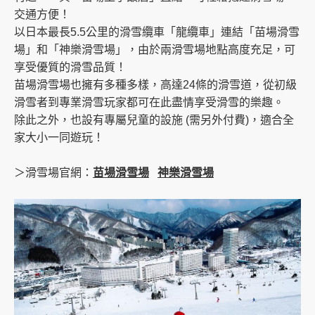
交通方便！
以日本最長5.5公里的滑雪纜車「龍纜車」連結「苗場滑雪
場」和「神樂滑雪場」，由於兩滑雪場地點高度充足，可
享受優質的滑雪品質！
苗場滑雪場也擁有多種多樣，高達24條的滑雪道，從初級
滑雪者到專業滑雪玩家都可在此盡情享受滑雪的樂趣。
除此之外，也設有專屬兒童的設施 (需另外付費)，適合全
家大小一同遊玩！
＞滑雪場官網：
苗場滑雪場
神樂滑雪場