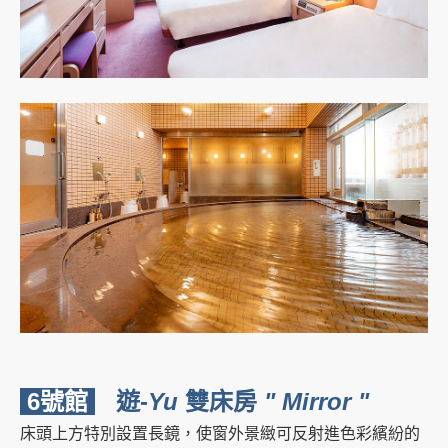
6號館
遊-
Yu
雙床房
" Mirror "
床頭上方特別設置長鏡，使窗外景緻可反射進色彩繽紛的