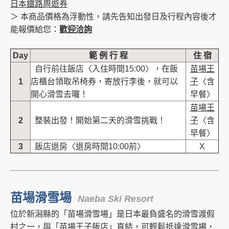
日本鐵路周遊券
＞ 本商品價格為浮動性，請先告知出發日及行程內容後才
能報價給您：
歡迎洽詢
Day
範 例 行 程
住 宿
自行前往飯店〈入住時間15:00〉，在飯
苗場王
1
店櫃台領取吊椅券，寄放行李後，就可以
子
〈含
開心滑雪去囉！
早餐〉
苗場王
2
整裝出發！開始第二天的滑雪挑戰！
子
〈含
早餐〉
3
飯店退房〈退房時間10:00前〉
X
苗場滑雪場
Naeba Ski Resort
位於新潟縣的「苗場滑雪場」是日本最負盛名的滑雪渡假
村之一，與「苗場王子飯店」直結，可輕鬆抵達滑雪場，