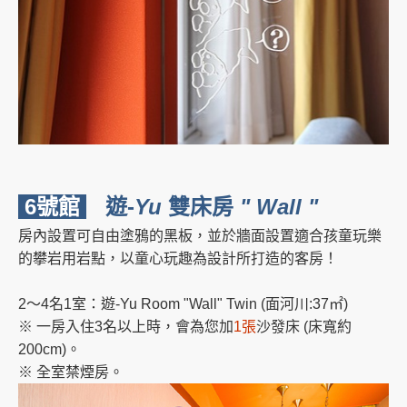
6號館
遊-
Yu
雙床房
" Wall "
房內設置可自由塗鴉的黑板，並於牆面設置適合孩童玩樂
的攀岩用岩點，以童心玩趣為設計所打造的客房！
2～4名1室：遊-Yu Room "Wall" Twin (面河川:37㎡)
※ 一房入住3名以上時，會為您加
1張
沙發床 (床寬約
200cm)。
※ 全室禁煙房。