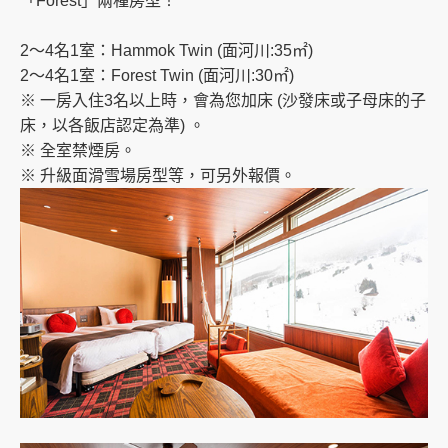
「Forest」兩種房型！
2～4名1室：Hammok Twin (面河川:35㎡)
2～4名1室：Forest Twin (面河川:30㎡)
※ 一房入住3名以上時，會為您加床 (沙發床或子母床的子
床，以各飯店認定為準) 。
※ 全室禁煙房。
※ 升級面滑雪場房型等，可另外報價。