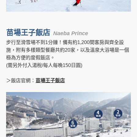
苗場王子飯店
Naeba Prince
步行至滑雪場不到1分鐘！備有約1,200間客房與齊全設
施，附有多樣類型餐廳共約20家，以及溫泉大浴場是一個
極為方便的度假飯店。
(需另外付入湯稅/每人每晚150日圓)
＞飯店官網：
苗場王子飯店