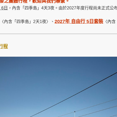
出發之團體行程，歡迎與我們聯繫。
 6日
，內含「四季島」4天3夜。由於2027年度行程尚未正式
2027年 自由行 5日套裝
〈內含「四季島」2天1夜〉、
〈內含
行程