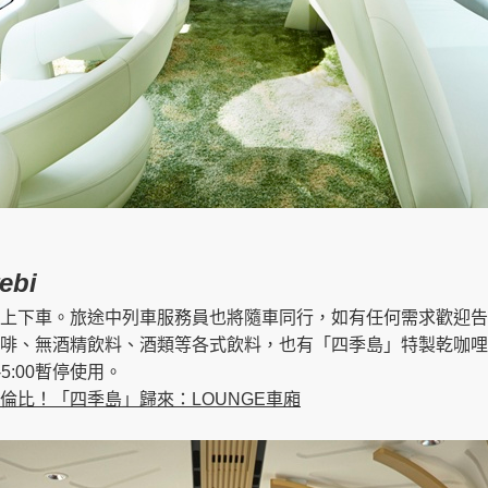
ebi
上下車。旅途中列車服務員也將隨車同行，如有任何需求歡迎告
啡、無酒精飲料、酒類等各式飲料，也有「四季島」特製乾咖哩
5:00暫停使用。
倫比！「四季島」歸來：LOUNGE車廂