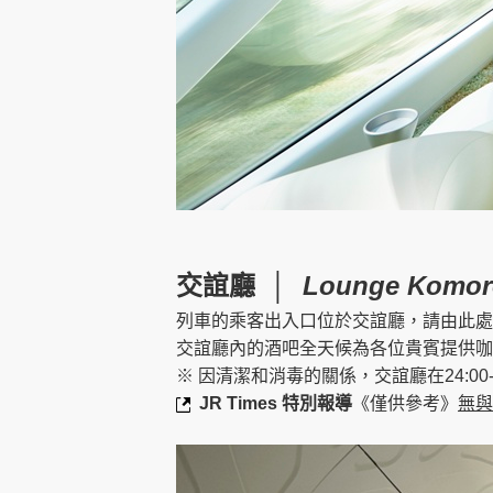
交誼廳 │
Lounge Komor
列車的乘客出入口位於交誼廳，請由此處
交誼廳內的酒吧全天候為各位貴賓提供咖
※ 因清潔和消毒的關係，交誼廳在24:00-
JR Times 特別報導
《僅供參考》
無與