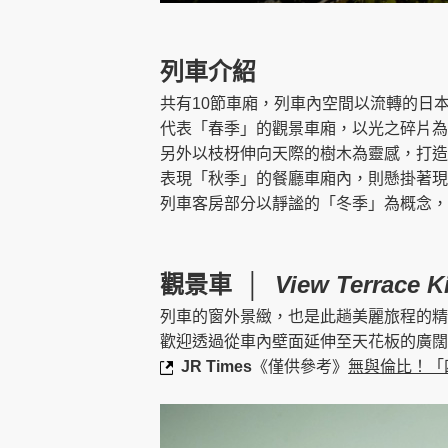
列車介紹
共有10節車廂，列車內空間以流轉的日
代表「春季」的觀景車廂，以光之碎片為
另外以枝枒伸向天際的樹木為靈感，打造
表現「秋季」的餐廳車廂內，則懸掛著現
列車客房部分以靜謐的「冬季」為概念，
觀景車 │
View Terrace Ki
列車的窗外景緻，也是此趟美麗旅程的精
歡迎透過從車內壁面延伸至天花板的廣闊
JR Times
《僅供參考》
無與倫比！「