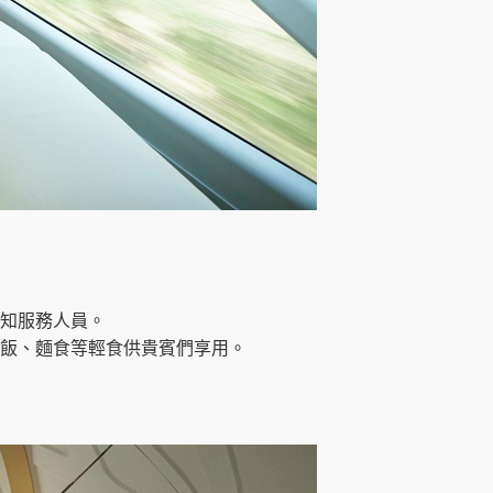
知服務人員。
飯、麵食等輕食供貴賓們享用。