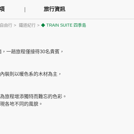
項
旅行資訊
自由行
鐵道紀行
◆ TRAIN SUITE 四季島
廂，一趟旅程僅接待30名貴賓，
內裝則以暖色系的木材為主，
為旅程增添獨特而難忘的色彩。
現各地不同的風貌。