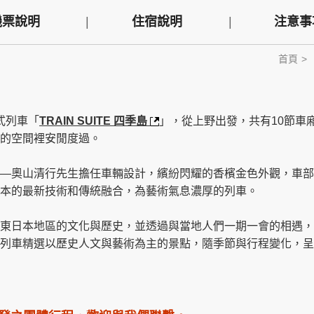
機票說明
住宿說明
注意事
首頁
式列車「
TRAIN SUITE 四季島
」，從上野出發，共有10節車
的空間裡安閒度過。
―奧山清行先生擔任車輛設計，繽紛閃耀的香檳金色外觀，車部
本的最新技術和傳統融合，為藝術氣息濃厚的列車。
東日本地區的文化與歷史，並透過與當地人們一期一會的相遇，
列車精選以歷史人文與藝術為主的景點，隨季節與行程變化，呈