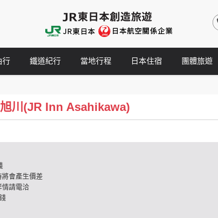
由行
鐵道紀行
當地行程
日本住宿
團體旅遊
川(JR Inn Asahikawa)
錢
時將會產生價差
詳情請電洽
錢