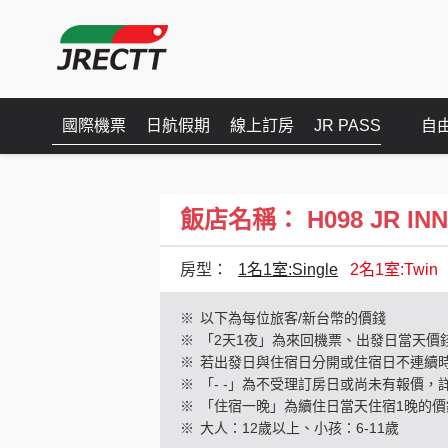
國際機票
日航假期
線上訂房
JR PASS
自
飯店名稱： H098 JR INN旭
房型：
1名1室:Single
2名1室:Twin
※
以下為每位旅客/新台幣的價錢
※
「2天1夜」為來回機票、出發日當天價
※
若出發日與住宿日分開或住宿日不連續
※
「- -」為不受理訂房日或尚未有報價，
※
「住宿一晚」為續住日當天住宿1晚的價
※
大人：12歲以上、小孩：6-11歲