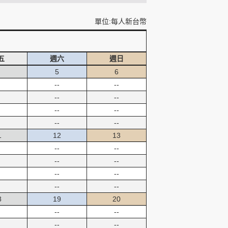
單位:每人新台幣
五
週六
週日
5
6
--
--
--
--
--
--
--
--
1
12
13
--
--
--
--
--
--
--
--
8
19
20
--
--
--
--