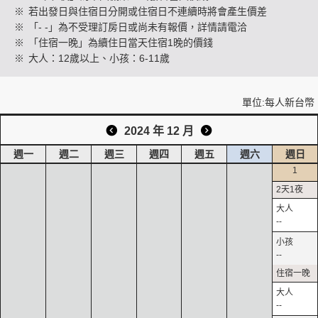
※
若出發日與住宿日分開或住宿日不連續時將會產生價差
※
「- -」為不受理訂房日或尚未有報價，詳情請電洽
※
「住宿一晚」為續住日當天住宿1晚的價錢
創造旅遊
※
大人：12歲以上、小孩：6-11歲
單位:每人新台幣
2024 年 12 月
週一
週二
週三
週四
週五
週六
週日
1
--
--
--