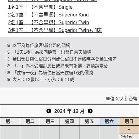
1名1室：【不含早餐】Single
2名1室：【不含早餐】Superior King
創造旅遊
2名1室：【不含早餐】Superior Twin
3名1室：【不含早餐】Superior Twin+加床
※
以下為每位旅客/新台幣的價錢
※
「2天1夜」為來回機票、出發日當天價錢
※
若出發日與住宿日分開或住宿日不連續時將會產生價差
※
「- -」為不受理訂房日或尚未有報價，詳情請電洽
※
「住宿一晚」為續住日當天住宿1晚的價錢
※
大人：12歲以上、小孩：6-11歲
單位:每人新台幣
2024 年 12 月
週一
週二
週三
週四
週五
週六
週日
1