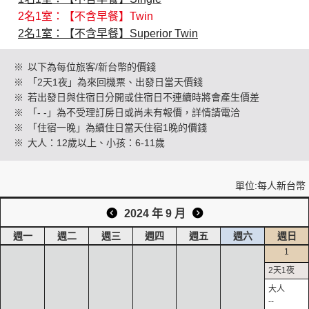
2名1室：【不含早餐】Twin
2名1室：【不含早餐】Superior Twin
創造旅遊
※
以下為每位旅客/新台幣的價錢
※
「2天1夜」為來回機票、出發日當天價錢
※
若出發日與住宿日分開或住宿日不連續時將會產生價差
※
「- -」為不受理訂房日或尚未有報價，詳情請電洽
※
「住宿一晚」為續住日當天住宿1晚的價錢
※
大人：12歲以上、小孩：6-11歲
單位:每人新台幣
2024 年 9 月
週一
週二
週三
週四
週五
週六
週日
1
--