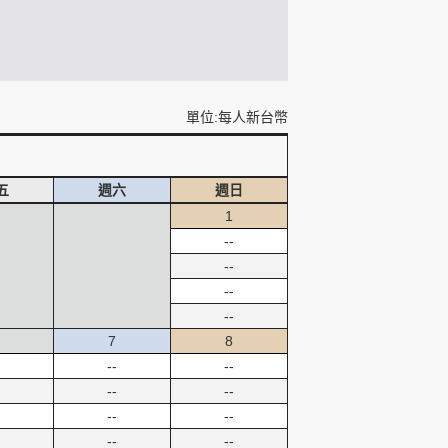
單位:每人新台幣
五
週六
週日
1
--
--
--
--
7
8
--
--
--
--
--
--
--
--