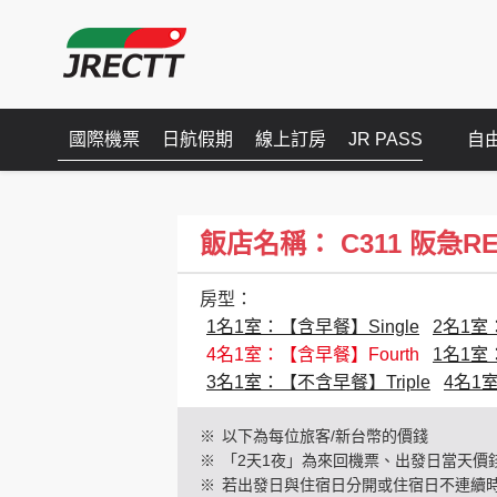
國際機票
日航假期
線上訂房
JR PASS
自
飯店名稱： C311 阪急RESPI
房型：
1名1室：【含早餐】Single
2名1室
4名1室：【含早餐】Fourth
1名1室
3名1室：【不含早餐】Triple
4名1
※
以下為每位旅客/新台幣的價錢
※
「2天1夜」為來回機票、出發日當天價
※
若出發日與住宿日分開或住宿日不連續