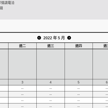
詳情請電洽
錢
2022 年 5 月
週二
週三
週四
週
3
4
5
6
--
--
--
--
--
--
--
--
--
--
--
--
--
--
--
--