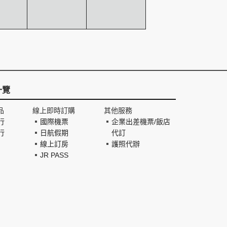
一覽
品
線上即時訂購
其他服務
行
國際機票
企業出差機票/飯店
行
日航假期
代訂
線上訂房
護照代辦
JR PASS