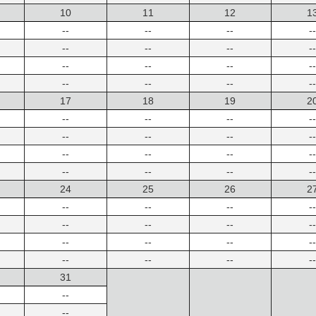
10
11
12
1
--
--
--
--
--
--
--
--
--
--
--
--
--
--
--
--
17
18
19
2
--
--
--
--
--
--
--
--
--
--
--
--
--
--
--
--
24
25
26
2
--
--
--
--
--
--
--
--
--
--
--
--
--
--
--
--
31
--
--