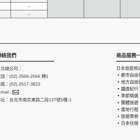
--
--
聯絡我們
商品服務
日本旅遊商
台北總公司：
都市自由
話：(02) 2506-2566 轉1
地方自由
真：(02) 2517-3823
鐵道紀行
-mail :
季節精選
地址：台北市南京東路二段137號5樓-1
團體旅遊
當地行程
旅遊票券
日本住宿