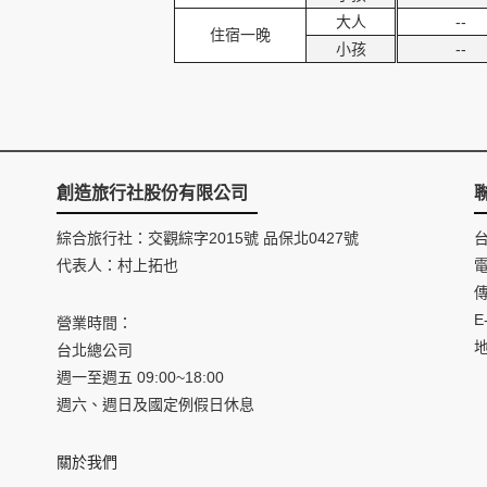
大人
--
住宿一晚
小孩
--
創造旅行社股份有限公司
綜合旅行社：交觀綜字2015號 品保北0427號
代表人：村上拓也
電
傳
E
營業時間：
台北總公司
週一至週五 09:00~18:00
週六、週日及國定例假日休息
關於我們