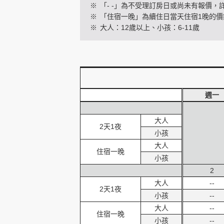
※
「- -」為不受理訂房日或尚未有報價，
※
「住宿一晚」為續住日當天住宿1晚的價
※
大人：12歲以上、小孩：6-11歲
創造旅遊
週一
大人
2天1夜
小孩
大人
住宿一晚
小孩
2
大人
--
2天1夜
小孩
--
大人
--
住宿一晚
小孩
--