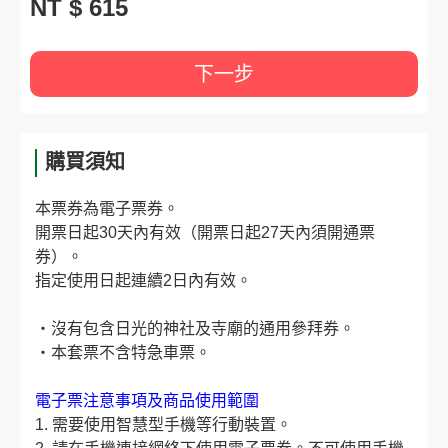
NT $ 615
下一步
購買須知
本票券為電子票券。
開票日起30天內有效（開票日起27天內須開通票
券）。
指定使用日起連續2日內有效。
・沒有包含日光的神社及寺廟的通用參拜券。
・本套票不含特急車票。
電子票注意事項及商品使用範圍
1. 需要使用智慧型手機等行動裝置。