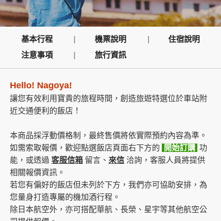
創造旅遊
基本行程
機票說明
住宿說明
注意事項
旅行資訊
Hello! Nagoya!
讓您有效利用寶貴的旅程時間，創造旅遊特選位於車站附
近交通便利的飯店！
本商品採浮動價格制，最終售價將依實際預約內容為準。
如需索取報價，歡迎點選飯店頁面右下方的
開始訂購
功
能，或透過
客服信箱
留言、
來信
洽詢，客服人員將提供
相關報價資訊。
若您有偏好的飯店但未列於下方，我們亦可協助安排，為
您量身打造專屬的機加酒行程。
除日本航空外，亦可搭配華航、長榮、星宇等其他航空公