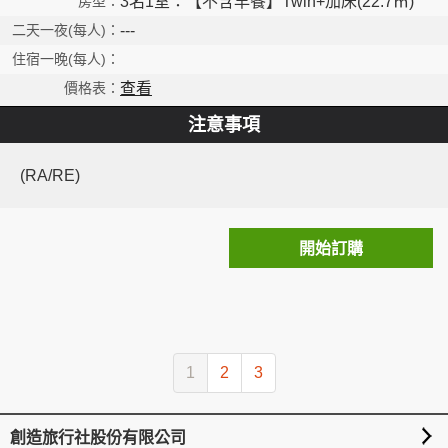
3名1室：【不含早餐】Twin+加床(22.7㎡)
---
查看
注意事項
(RA/RE)
開始訂購
1
2
3
More
創造旅行社股份有限公司