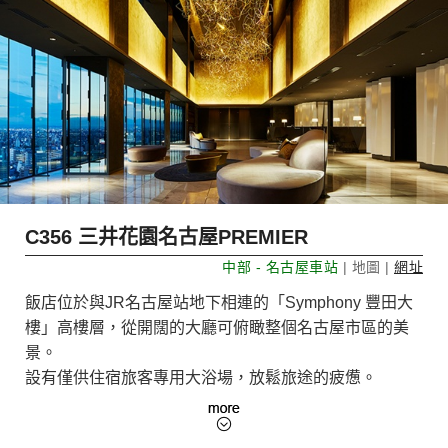
More
C356 三井花園名古屋PREMIER
中部 - 名古屋車站
| 地圖 |
網址
飯店位於與JR名古屋站地下相連的「Symphony 豐田大
樓」高樓層，從開闊的大廳可俯瞰整個名古屋市區的美
景。
設有僅供住宿旅客專用大浴場，放鬆旅途的疲憊。
飯店客房全面禁菸。