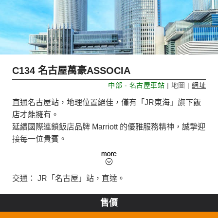
C134 名古屋萬豪ASSOCIA
中部 - 名古屋車站
| 地圖 |
網址
直通名古屋站，地理位置絕佳，僅有「JR東海」旗下飯
店才能擁有。
延續國際連鎖飯店品牌 Marriott 的優雅服務精神，誠摯迎
接每一位貴賓。
全館客房皆配備席夢思名床，為您帶來舒適的睡眠體
驗。
交通： JR「名古屋」站，直達。
售價