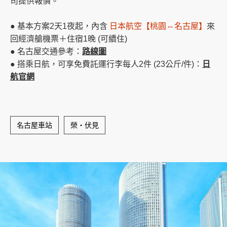
司提供報價。
● 基本方案2天1夜起，內含
日本航空【桃園⇔名古屋】
來
回經濟艙機票＋住宿1晚 (可續住)
● 名古屋交通參考：
路線圖
● 搭乘日航，可享免費託運行李每人2件 (23公斤/件)：
日
航官網
名古屋車站
榮・伏見