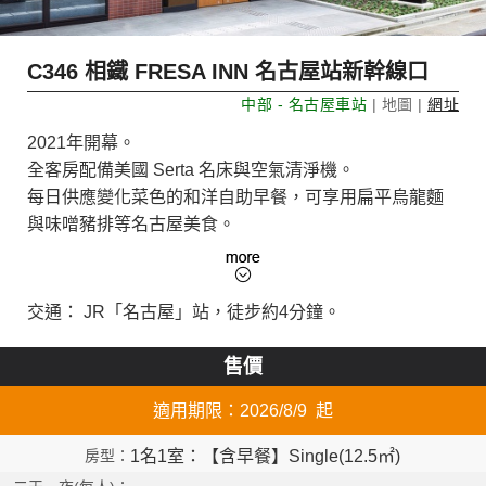
C346 相鐵 FRESA INN 名古屋站新幹線口
中部 - 名古屋車站
| 地圖 |
網址
2021年開幕。
全客房配備美國 Serta 名床與空氣清淨機。
每日供應變化菜色的和洋自助早餐，可享用扁平烏龍麵
與味噌豬排等名古屋美食。
飯店客房全面禁菸。
交通： JR「名古屋」站，徒步約4分鐘。
售價
適用期限：2026/8/9 起
1名1室：【含早餐】Single(12.5㎡)