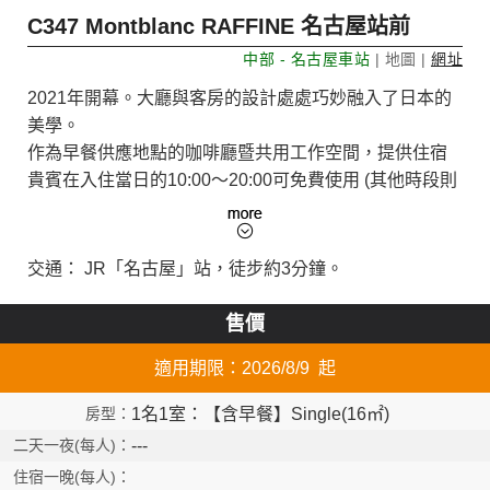
C347 Montblanc RAFFINE 名古屋站前
中部 - 名古屋車站
| 地圖 |
網址
2021年開幕。大廳與客房的設計處處巧妙融入了日本的
美學。
作為早餐供應地點的咖啡廳暨共用工作空間，提供住宿
貴賓在入住當日的10:00～20:00可免費使用 (其他時段則
需付費)。
飯店客房全面禁菸。
交通： JR「名古屋」站，徒步約3分鐘。
售價
適用期限：2026/8/9 起
1名1室：【含早餐】Single(16㎡)
---